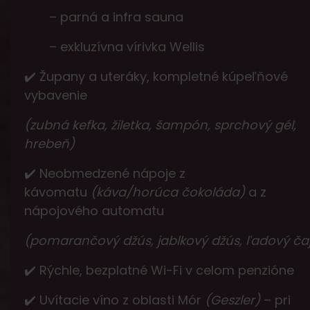
– parná a infra sauna
– exkluzívna vírivka Wellis
✔️ Župany a uteráky, kompletné kúpeľňové
vybavenie
(zubná kefka, žiletka, šampón, sprchový gél,
hrebeň)
✔️ Neobmedzené nápoje z
kávomatu
(káva/horúca čokoláda)
a z
nápojového automatu
(pomarančový džús, jablkový džús, ľadový ča
✔️ Rýchle, bezplatné Wi-Fi v celom penzióne
✔️ Uvítacie víno z oblasti Mór
(Geszler)
– pri