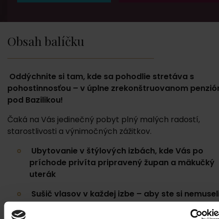
Obsah balíčku
Oddýchnite si tam, kde sa pohodlie stretáva s
pohostinnosťou – v úplne zrekonštruovanom penzió
pod Bazilikou!
Čaká na Vás jedinečný pobyt plný malých radostí,
starostlivosti a výnimočných zážitkov.
Ubytovanie v štýlových izbách
, kde Vás po
príchode privíta pripravený župan a mäkučký
uterák
Sušič vlasov v každej izbe
– aby ste si nemuseli
baliť navyše