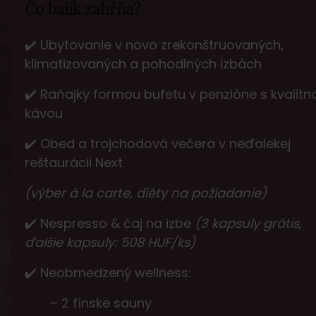
Čo balík zahŕňa?
✔️ Ubytovanie v novo zrekonštruovaných,
klimatizovaných a pohodlných izbách
✔️ Raňajky formou bufetu v penzióne s kvalitn
kávou
✔️ Obed a trojchodová večera v neďalekej
reštaurácii Next
(výber à la carte, diéty na požiadanie)
✔️ Nespresso & čaj na izbe
(3 kapsuly grátis,
ďalšie kapsuly: 508 HUF/ks)
✔️ Neobmedzený wellness:
– 2 fínske sauny