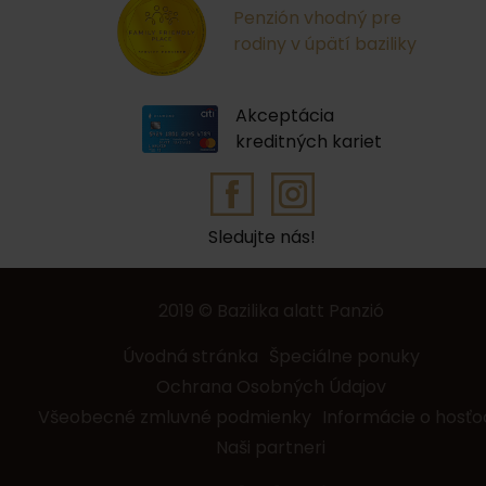
Penzión vhodný pre
rodiny v úpätí baziliky
Akceptácia
kreditných kariet
Sledujte nás!
2019 © Bazilika alatt Panzió
Úvodná stránka
Špeciálne ponuky
Ochrana Osobných Údajov
Všeobecné zmluvné podmienky
Informácie o hosťo
Naši partneri