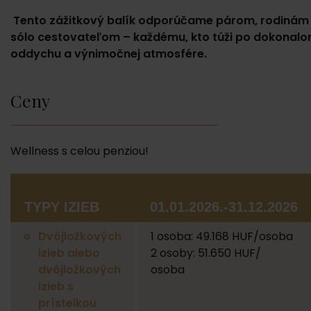
Tento zážitkový balík odporúčame párom, rodinám 
sólo cestovateľom – každému, kto túži po dokonal
oddychu a výnimočnej atmosfére.
Ceny
Wellness s celou penziou!
TYPY IZIEB
01.01.2026.-31.12.2026
Dvôjložkových
1 osoba: 49.168 HUF/osoba
izieb alebo
2 osoby: 51.650 HUF/
dvôjložkových
osoba
izieb s
prístelkou