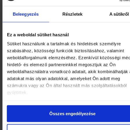
Bohaté raňajky formou bufetu
s výberom
chutných jedál a
vynikajúcou kávou
Beleegyezés
Részletek
A sütikről
Neobmedzená konzumácia kávy, horúcej čoko
a ďalších nápojov
z nášho kávovaru počas ce
Ez a weboldal sütiket használ
dňa
Sütiket használunk a tartalmak és hirdetések személyre
Studené nápoje z automatu
– pomarančový dž
szabásához, közösségi funkciók biztosításához, valamint
jablkový džús a ľadový čaj bez obmedzenia
weboldalforgalmunk elemzéséhez. Ezenkívül közösségi méd
hirdető- és elemező partnereinkkel megosztjuk az Ön
Minibar zdarma
– prvé naplnenie ako milá
weboldalhasználatra vonatkozó adatait, akik kombinálhatják
pozornosť od nás
adatokat más olyan adatokkal, amelyeket Ön adott meg
Kompletný kúpeľňový set
: zubná kefka, holiaci
számukra vagy az Ön által használt más szolgáltatásokból
strojček, šampón, sprchový gél a hrebeň
gyűjtöttek.
Bezplatné Wi-Fi pripojenie
v celom areáli penz
Prípravný podnos s rýchlovarnou kanvicou, č
Összes engedélyezése
a Nespresso kávovarom