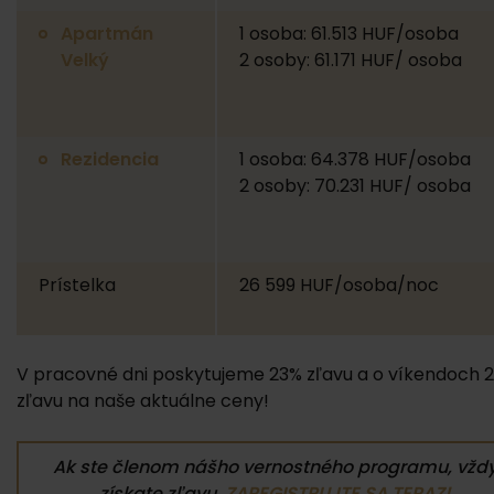
Apartmán
1 osoba: 61.513 HUF/osoba
Velký
2 osoby: 61.171 HUF/ osoba
Rezidencia
1 osoba: 64.378 HUF/osoba
2 osoby: 70.231 HUF/ osoba
Prístelka
26 599 HUF/osoba/noc
V pracovné dni poskytujeme 23% zľavu a o víkendoch 
zľavu na naše aktuálne ceny!
Ak ste členom nášho vernostného programu, vžd
získate zľavu.
ZAREGISTRUJTE SA TERAZ!