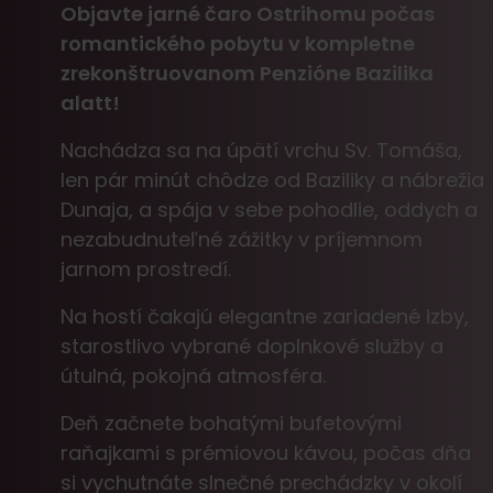
Objavte jarné čaro Ostrihomu počas
romantického pobytu v kompletne
zrekonštruovanom Penzióne Bazilika
alatt!
Nachádza sa na úpätí vrchu Sv. Tomáša,
len pár minút chôdze od Baziliky a nábrežia
Dunaja, a spája v sebe pohodlie, oddych a
nezabudnuteľné zážitky v príjemnom
jarnom prostredí.
Na hostí čakajú elegantne zariadené izby,
starostlivo vybrané doplnkové služby a
útulná, pokojná atmosféra.
Deň začnete bohatými bufetovými
raňajkami s prémiovou kávou, počas dňa
si vychutnáte slnečné prechádzky v okolí