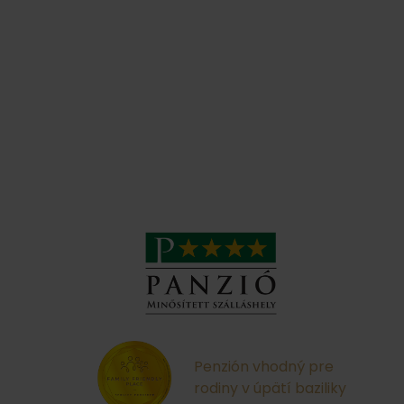
Penzión vhodný pre
rodiny v úpätí baziliky