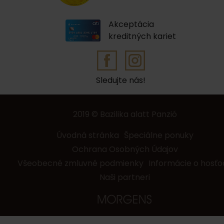
Akceptácia
kreditných kariet
Sledujte nás!
2019 © Bazilika alatt Panzió
Úvodná stránka
Špeciálne ponuky
Ochrana Osobných Údajov
Všeobecné zmluvné podmienky
Informácie o hosťo
Naši partneri