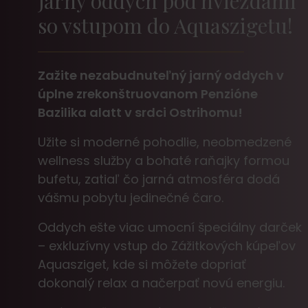
Jarný oddych pod hviezdami
so vstupom do Aquaszigetu!
Zažite nezabudnuteľný jarný oddych v
úplne zrekonštruovanom Penzióne
Bazilika alatt v srdci Ostrihomu!
Užite si moderné pohodlie, neobmedzené
wellness služby a bohaté raňajky formou
bufetu, zatiaľ čo jarná atmosféra dodá
vášmu pobytu jedinečné čaro.
Oddych ešte viac umocní špeciálny darček
– exkluzívny vstup do Zážitkových kúpeľov
Aquasziget, kde si môžete dopriať
dokonalý relax a načerpať novú energiu.