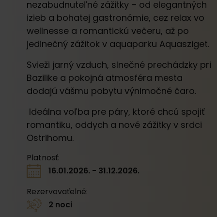
nezabudnuteľné zážitky – od elegantných
izieb a bohatej gastronómie, cez relax vo
wellnesse a romantickú večeru, až po
jedinečný zážitok v aquaparku Aquasziget.
Svieži jarný vzduch, slnečné prechádzky pri
Bazilike a pokojná atmosféra mesta
dodajú vášmu pobytu výnimočné čaro.
Ideálna voľba pre páry, ktoré chcú spojiť
romantiku, oddych a nové zážitky v srdci
Ostrihomu.
Platnosť:
16.01.2026. - 31.12.2026.
Rezervovaťelné:
2 noci