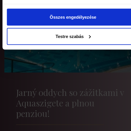
Összes engedélyezése
Testre szabás
Jarný oddych so zážitkami v
Aquaszigete a plnou
penziou!