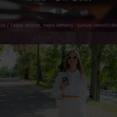
tok
/
Teljes ellátás, teljes élmény –júniusi feltöltő