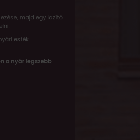
dezése, majd egy lazító
lni.
nyári esték
en a nyár legszebb