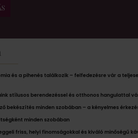
ÁS
a
ia és a pihenés találkozik – felfedezésre vár a teljese
áink
stílusos berendezéssel és otthonos hangulattal vá
ző bekészítés
minden szobában – a kényelmes érkezé
ltségként minden szobában
eggeli
friss, helyi finomságokkal és
kiváló minőségű ká