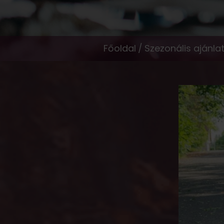
Főoldal
/
Szezonális ajánla