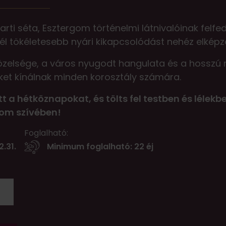
ti séta, Esztergom történelmi látnivalóinak felfe
l tökéletesebb nyári kikapcsolódást nehéz elképze
közelsége, a város nyugodt hangulata és a hosszú 
eket kínálnak minden korosztály számára.
 hétköznapokat, és tölts fel testben és lélekb
gom szívében!
Foglalható:
2.31.
Minimum foglalható: 22 éj