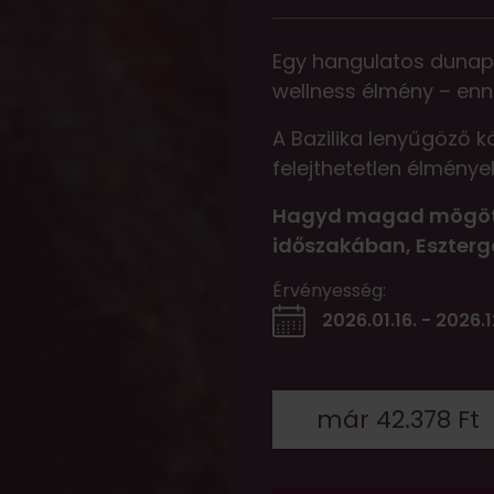
Egy hangulatos dunapar
wellness élmény – enné
A Bazilika lenyűgöző 
felejthetetlen élmény
Hagyd magad mögött a
időszakában, Eszter
Érvényesség:
2026.01.16. - 2026.1
már 42.378 Ft