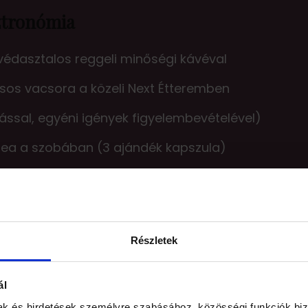
ztronómia
édasztalos reggeli minőségi kávéval
os vacsora a közeli Next Étteremben
sal, egyéni igények figyelembevételével)
tea a szobában (3 ajándék kapszula)
sztás egész nap
Részletek
ál
mak és hirdetések személyre szabásához, közösségi funkciók biz