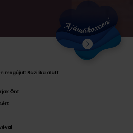
n megújult Bazilika alatt
rják Önt
sért
véval