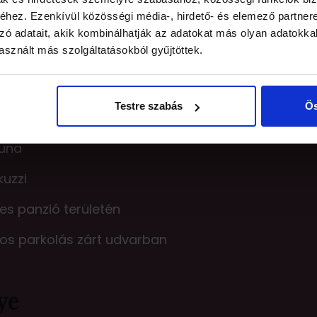
hez. Ezenkívül közösségi média-, hirdető- és elemező partner
zó adatait, akik kombinálhatják az adatokat más olyan adatokka
ltődés
sznált más szolgáltatásokból gyűjtöttek.
asználat:
Testre szabás
Ös
una
uzzi
jes panzió területén
gos parkolás zárt udvarban
ye