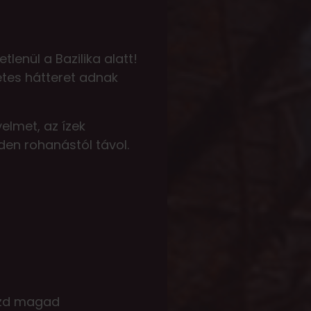
lenül a Bazilika alatt!
etes hátteret adnak
yelmet, az ízek
den rohanástól távol.
rezd magad