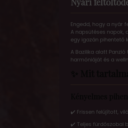
Nyári feltöltőd
Engedd, hogy a nyár fel
A napsütéses napok, a
egy igazán pihentető 
A Bazilika alatt Panzió
harmóniáját és a well
✨ Mit tartalm
Kényelmes pihen
✔️ Frissen felújított, v
✔️ Teljes fürdőszobai 