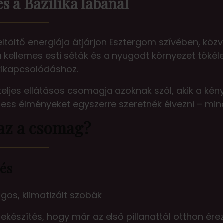
és a Bazilika lábánál
töltő energiája átjárjon Esztergom szívében, közvet
 kellemes esti séták és a nyugodt környezet tökél
kikapcsolódáshoz.
 teljes ellátásos csomagja azoknak szól, akik a kén
ness élményeket egyszerre szeretnék élvezni – min
az a csomag?
és
ilágos, klimatizált szobák
bekészítés, hogy már az első pillanattól otthon é