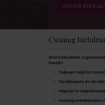
ONLINE FOGLAL
Csomag tartalm
Ahol a kényelem, a gasztronóm
Panzió!
Teljesen felújított szob
Fürdőköpeny és törölkö
Hajszárító
alapfelszere
Gazdag svédasztalos r