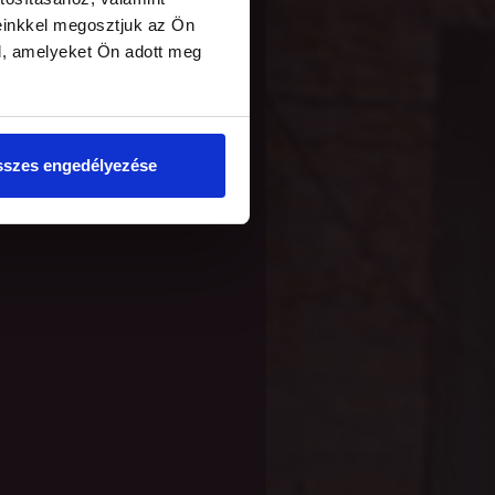
einkkel megosztjuk az Ön
l, amelyeket Ön adott meg
szes engedélyezése